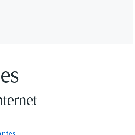
es
ternet
antes