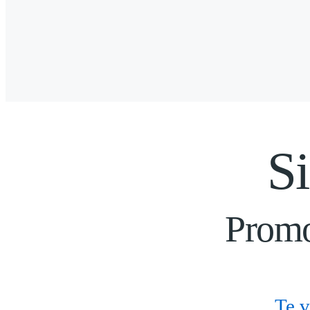
S
Promo
Te v