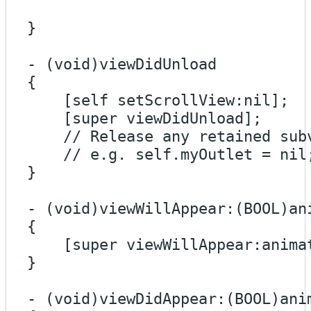
}

- (void)viewDidUnload

{

    [self setScrollView:nil];

    [super viewDidUnload];

    // Release any retained subv
    // e.g. self.myOutlet = nil;
}

- (void)viewWillAppear:(BOOL)ani
{

    [super viewWillAppear:animat
}

- (void)viewDidAppear:(BOOL)anim