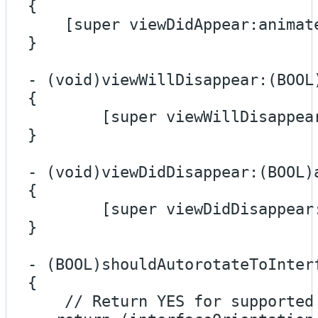
{

    [super viewDidAppear:animate
}

- (void)viewWillDisappear:(BOOL)
{

	[super viewWillDisappear:animated];

}

- (void)viewDidDisappear:(BOOL)a
{

	[super viewDidDisappear:animated];

}

- (BOOL)shouldAutorotateToInter
{

    // Return YES for supported 