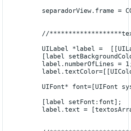
        separadorView.frame = C
        //*******************tex
        UILabel *label =  [[UIL
        [label setBackgroundColo
        label.numberOfLines = 1;
        label.textColor=[[UICol
        UIFont* font=[UIFont sys
        [label setFont:font];

        label.text = [textosArra