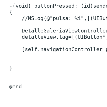
-(void) buttonPressed: (id)sende
{

    //NSLog(@"pulsa: %i",[(UIBut
    DetalleGaleriaViewControlle
    detalleView.tag=[(UIButton*)
    [self.navigationController 
}

@end
