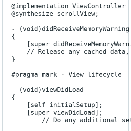
@implementation ViewController

@synthesize scrollView;

- (void)didReceiveMemoryWarning

{

    [super didReceiveMemoryWarni
    // Release any cached data,
}

#pragma mark - View lifecycle

- (void)viewDidLoad

{

    [self initialSetup];

    [super viewDidLoad];

	// Do any additional setup after loading the view, typically from a nib.
