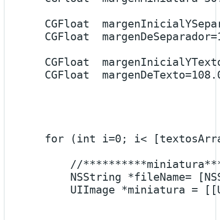
    CGFloat  margenInicialYSepar
    CGFloat  margenDeSeparador=1
    CGFloat  margenInicialYTexto
    CGFloat  margenDeTexto=108.0
    for (int i=0; i< [textosArra
        //**********miniatura**
        NSString *fileName= [NS
        UIImage *miniatura = [[