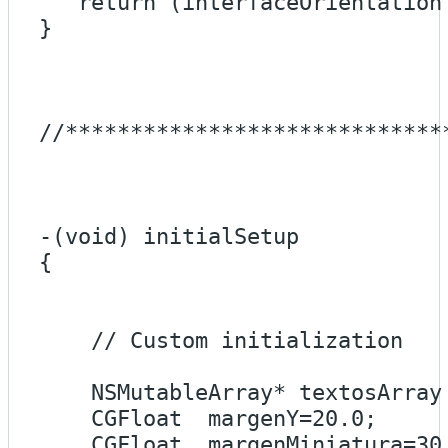
   return (interfaceOrientation
}

//*****************************
-(void) initialSetup

{

    // Custom initialization

    NSMutableArray* textosArray
    CGFloat  margenY=20.0;

    CGFloat  margenMiniatura=30.