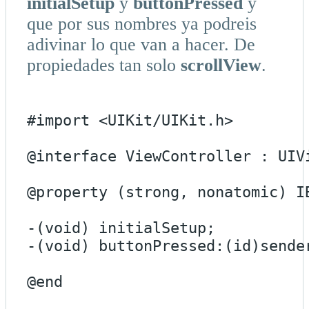
initialSetup
y
buttonPressed
y
que por sus nombres ya podreis
adivinar lo que van a hacer. De
propiedades tan solo
scrollView
.
#import <UIKit/UIKit.h>

@interface ViewController : UIVi
@property (strong, nonatomic) I
-(void) initialSetup;

-(void) buttonPressed:(id)sender
@end
